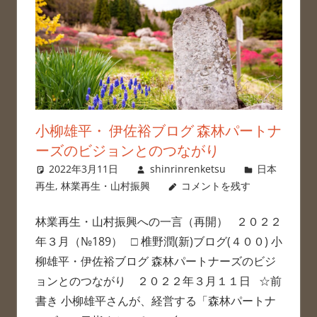
小柳雄平・ 伊佐裕ブログ 森林パートナ
ーズのビジョンとのつながり
2022年3月11日
shinrinrenketsu
日本
再生
,
林業再生・山村振興
コメントを残す
林業再生・山村振興への一言（再開） ２０２２
年３月（№189） □ 椎野潤(新)ブログ(４００) 小
柳雄平・伊佐裕ブログ 森林パートナーズのビジ
ョンとのつながり ２０２２年３月１１日 ☆前
書き 小柳雄平さんが、経営する「森林パートナ