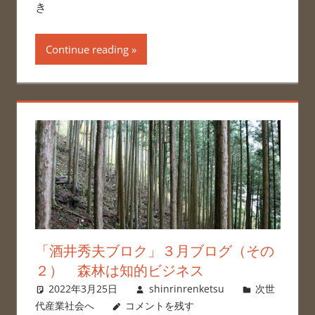
き
Continue reading
「酒井秀夫ブロク」３月ブログ（その
２） 森林は知的ビジネス
2022年3月25日
shinrinrenketsu
次世
代産業社会へ
コメントを残す