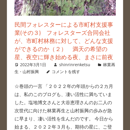
民間フォレスターによる市町村支援事
業(その３) フォレスターズ合同会社
が、市町村林務に対して、どんな支援
ができるのか（２） 満天の希望の
星、夜空に輝き始める夜、まさに前夜
2022年3月1日
shinrinrenketsu
林業再
生・山村振興
コメントを残す
☆巻頭の一言 「２０２２年の年頭からの２カ月
は、私のこのブログも、凄い活性に満ちていま
した。塩地博文さんと大谷恵理さんのお二人の
次世代に向けた林業再生と山村振興の歩みが急
に早まり、凄い活性を生んだのです。 今日から
始まる、２０２２年３月も、期待の星に、ご登