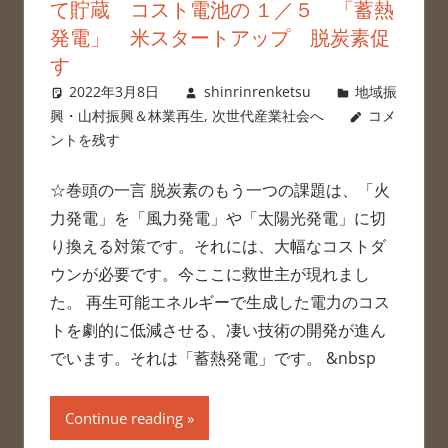
て貯蔵 コスト電池の １／５ 「蓄熱
発電」 米スタートアップ 脱炭素促
す
2022年3月8日
shinrinrenketsu
地域振
興・山村振興＆林業再生
,
次世代産業社会へ
コメ
ントを残す
☆巻頭の一言 脱炭素のもう一つの課題は、「火
力発電」を「風力発電」や「太陽光発電」に切
り換える対策です。それには、大幅なコストダ
ウンが必要です。今ここに救世主が現れまし
た。 再生可能エネルギーで生成した電力のコス
トを劇的に低減させる、凄い技術の開発が進ん
でいます。それは「蓄熱発電」です。 &nbsp
Continue reading