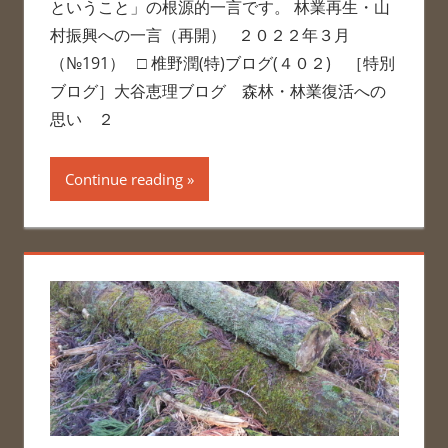
ということ」の根源的一言です。 林業再生・山
村振興への一言（再開） ２０２２年３月
（№191） □ 椎野潤(特)ブログ(４０２) ［特別
ブログ］大谷恵理ブログ 森林・林業復活への
思い ２
Continue reading