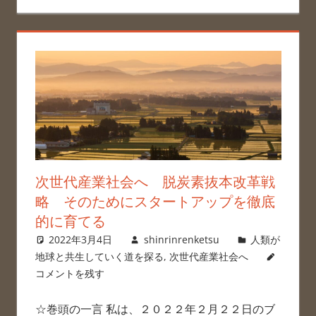
次世代産業社会へ 脱炭素抜本改革戦
略 そのためにスタートアップを徹底
的に育てる
2022年3月4日
shinrinrenketsu
人類が
地球と共生していく道を探る
,
次世代産業社会へ
コメントを残す
☆巻頭の一言 私は、２０２２年２月２２日のブ