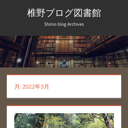
コ
椎野ブログ図書館
ン
テ
Shiino blog Archives
ン
ツ
へ
ス
キ
ッ
プ
月:
2022年3月