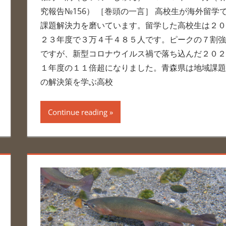
究報告№156） ［巻頭の一言］ 高校生が海外留学
課題解決力を磨いています。留学した高校生は２０
２３年度で３万４千４８５人です。ピークの７割強
ですが、新型コロナウイルス禍で落ち込んだ２０２
１年度の１１倍超になりました。青森県は地域課題
の解決策を学ぶ高校
Continue reading