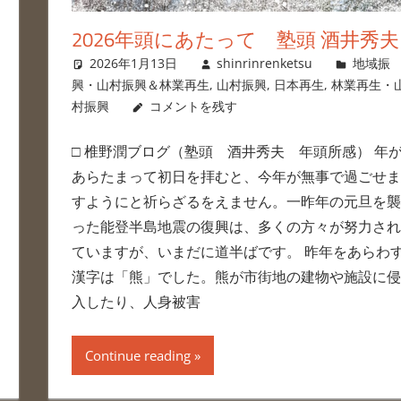
2026年頭にあたって 塾頭 酒井秀夫
2026年1月13日
shinrinrenketsu
地域振
興・山村振興＆林業再生
,
山村振興
,
日本再生
,
林業再生・
村振興
コメントを残す
□ 椎野潤ブログ（塾頭 酒井秀夫 年頭所感） 年
あらたまって初日を拝むと、今年が無事で過ごせま
すようにと祈らざるをえません。一昨年の元旦を襲
った能登半島地震の復興は、多くの方々が努力され
ていますが、いまだに道半ばです。 昨年をあらわ
漢字は「熊」でした。熊が市街地の建物や施設に侵
入したり、人身被害
Continue reading