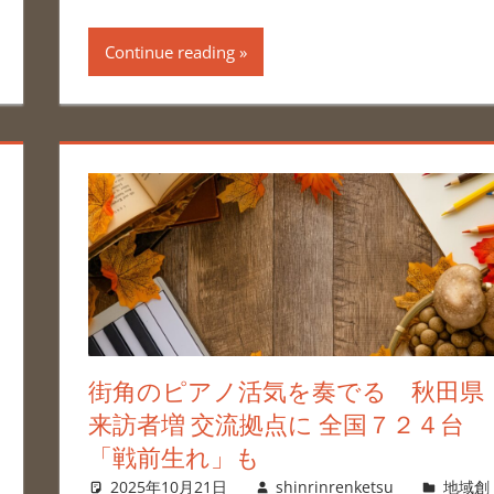
Continue reading
街角のピアノ活気を奏でる 秋田県
来訪者増 交流拠点に 全国７２４台
「戦前生れ」も
2025年10月21日
shinrinrenketsu
地域創