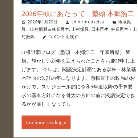
2026年頭にあたって 塾頭 本郷浩二
2026年1月20日
shinrinrenketsu
地域振
興・山村振興＆林業再生
,
山村振興
,
日本再生
,
林業再生・山
村振興
コメントを残す
□ 椎野潤ブログ（塾頭 本郷浩二 年頭所感） 皆
様、輝かしい新年を迎えられたことをお慶び申し上
げます。 今年は、閣議決定計画である森林・林業基
本計画の改訂の年になります。急転直下の政局のお
かげで、スケジュール的に令和9年度以降の予算要
求の基本方針になる骨太の方針の前に閣議決定でき
るかが厳しくなってし
Continue reading