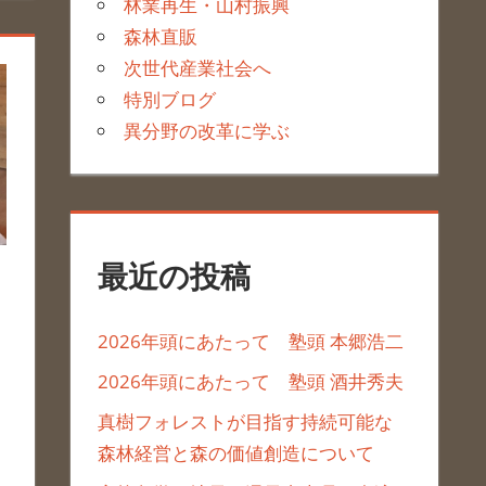
林業再生・山村振興
森林直販
次世代産業社会へ
特別ブログ
異分野の改革に学ぶ
最近の投稿
2026年頭にあたって 塾頭 本郷浩二
2026年頭にあたって 塾頭 酒井秀夫
真樹フォレストが目指す持続可能な
森林経営と森の価値創造について