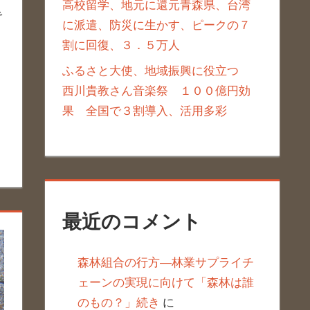
高校留学、地元に還元青森県、台湾
で
に派遣、防災に生かす、ピークの７
割に回復、３．５万人
ふるさと大使、地域振興に役立つ
西川貴教さん音楽祭 １００億円効
果 全国で３割導入、活用多彩
最近のコメント
森林組合の行方―林業サプライチ
ェーンの実現に向けて「森林は誰
のもの？」続き
に