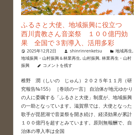
ふるさと大使、地域振興に役立つ
西川貴教さん音楽祭 １００億円効
果 全国で３割導入、活用多彩
2025年12月2日
shinrinrenketsu
地域再生
,
地域振興・山村振興＆林業再生
,
山村振興
,
林業再生・山村
振興
コメントを残す
椎野 潤（しいの じゅん）２０２５年１１月（研
究報告№155） ［巻頭の一言］ 自治体が地元ゆかり
の人に委嘱する「ふるさと大使」制度が、地域振興
の一助となっています。滋賀県では、大使となった
歌手が琵琶湖で音楽祭を開き続け、経済効果が累計
１００億円を超すとみています。原則無報酬で、自
治体の導入率は全国