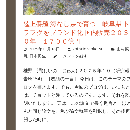
陸上養殖 海なし県で育つ 岐阜県 ト
ラフグをブランド化 国内販売２０３
０年 １７００億円
2025年11月18日
shinrinrenketsu
山村振
興
,
日本再生
コメントを残す
椎野 潤(しいの じゅん) ２０２５年１０（研究報
告№154） ［巻頭の一言］ 今日は、このテーマの
ロクを書きます。でも、今回のブログは、いつもと
は、チョットと違っているのです。まず、それを説
明いたします。 実は、この論文で書く趣旨と、ほ
んど同じ論文を、私が論文執筆を引退し、その後再
開した時に、