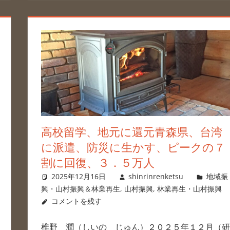
高校留学、地元に還元青森県、台湾
に派遣、防災に生かす、ピークの７
割に回復、３．５万人
2025年12月16日
shinrinrenketsu
地域振
興・山村振興＆林業再生
,
山村振興
,
林業再生・山村振興
コメントを残す
椎野 潤（しいの じゅん）２０２５年１２月（研