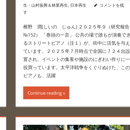
生・山村振興＆林業再生
,
日本再生
コメントを残
す
椎野 潤(しいの じゅん) ２０２５年９（研究報告
№152） 「巻頭の一言」 公共の場で誰もが演奏で
るストリートピアノ（注１）が、街中に活気を与え
ています。２０２５年７月時点で全国に７２４台設
置され、イベントの集客や施設のにぎわい作りに一
役買っています。太平洋戦争をくぐりぬけた、この
ピアノも、活躍
Continue reading