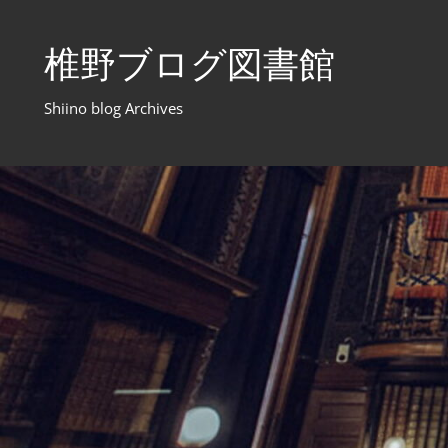
コ
ン
椎野ブログ図書館
テ
ン
Shiino blog Archives
ツ
へ
ス
キ
ッ
プ