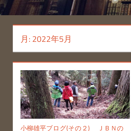
月:
2022年5月
小柳雄平ブログ(その２) ＪＢＮの