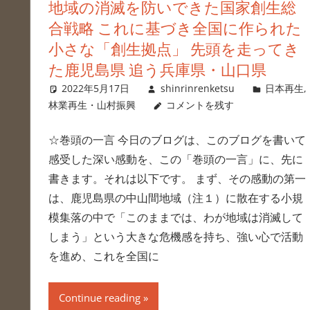
地域の消滅を防いできた国家創生総
合戦略 これに基づき全国に作られた
小さな「創生拠点」 先頭を走ってき
た鹿児島県 追う兵庫県・山口県
2022年5月17日
shinrinrenketsu
日本再生
,
林業再生・山村振興
コメントを残す
☆巻頭の一言 今日のブログは、このブログを書いて
感受した深い感動を、この「巻頭の一言」に、先に
書きます。それは以下です。 まず、その感動の第一
は、鹿児島県の中山間地域（注１）に散在する小規
模集落の中で「このままでは、わが地域は消滅して
しまう」という大きな危機感を持ち、強い心で活動
を進め、これを全国に
Continue reading