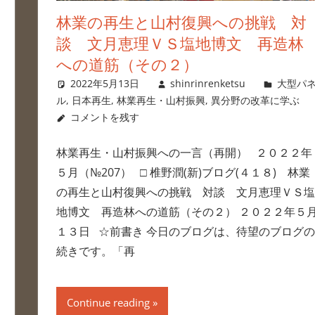
林業の再生と山村復興への挑戦 対
談 文月恵理ＶＳ塩地博文 再造林
への道筋（その２）
2022年5月13日
shinrinrenketsu
大型パ
ル
,
日本再生
,
林業再生・山村振興
,
異分野の改革に学ぶ
コメントを残す
林業再生・山村振興への一言（再開） ２０２２年
５月（№207） □ 椎野潤(新)ブログ(４１８) 林業
の再生と山村復興への挑戦 対談 文月恵理ＶＳ塩
地博文 再造林への道筋（その２） ２０２２年５
１３日 ☆前書き 今日のブログは、待望のブログの
続きです。「再
Continue reading