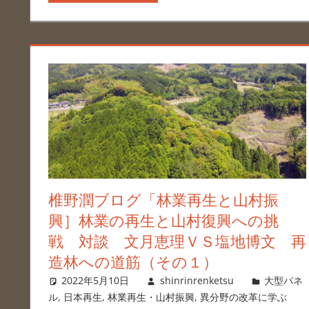
椎野潤ブログ「林業再生と山村振
興］林業の再生と山村復興への挑
戦 対談 文月恵理ＶＳ塩地博文 再
造林への道筋（その１）
2022年5月10日
shinrinrenketsu
大型パネ
ル
,
日本再生
,
林業再生・山村振興
,
異分野の改革に学ぶ