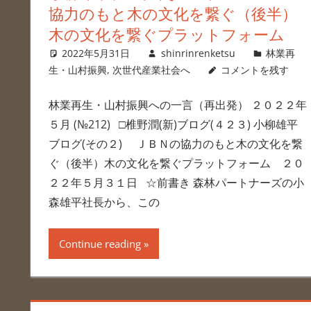
協力のもと木の文化を繋ぐ（後半）
木の文化を繋ぐプラットフォーム
2022年5月31日
shinrinrenketsu
林業再
生・山村振興
,
次世代産業社会へ
コメントを残す
林業再生・山村振興への一言（再出発） ２０２２年
５月 (№212) □椎野潤(新)ブログ(４２３) 小柳雄平
ブログ(その２) ＪＢＮの協力のもと木の文化を繋
ぐ（後半）木の文化を繋ぐプラットフォーム ２０
２２年５月３１日 ☆前書き 森林パートナーズの小
森雄平社長から、この
Continue reading