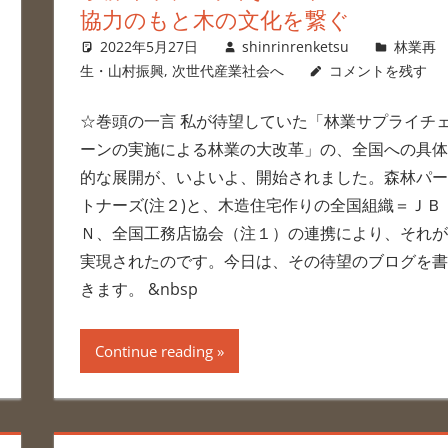
協力のもと木の文化を繋ぐ
2022年5月27日
shinrinrenketsu
林業再
生・山村振興
,
次世代産業社会へ
コメントを残す
☆巻頭の一言 私が待望していた「林業サプライチ
ーンの実施による林業の大改革」の、全国への具体
的な展開が、いよいよ、開始されました。森林パー
トナーズ(注２)と、木造住宅作りの全国組織＝ＪＢ
Ｎ、全国工務店協会（注１）の連携により、それが
実現されたのです。今日は、その待望のブログを書
きます。 &nbsp
Continue reading