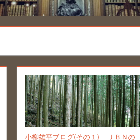
小柳雄平ブログ(その１) ＪＢＮの