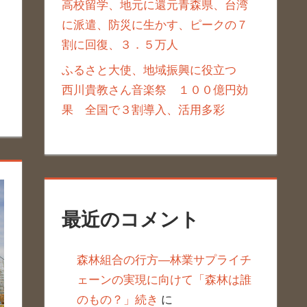
高校留学、地元に還元青森県、台湾
に派遣、防災に生かす、ピークの７
割に回復、３．５万人
ふるさと大使、地域振興に役立つ
西川貴教さん音楽祭 １００億円効
果 全国で３割導入、活用多彩
最近のコメント
森林組合の行方―林業サプライチ
ェーンの実現に向けて「森林は誰
のもの？」続き
に