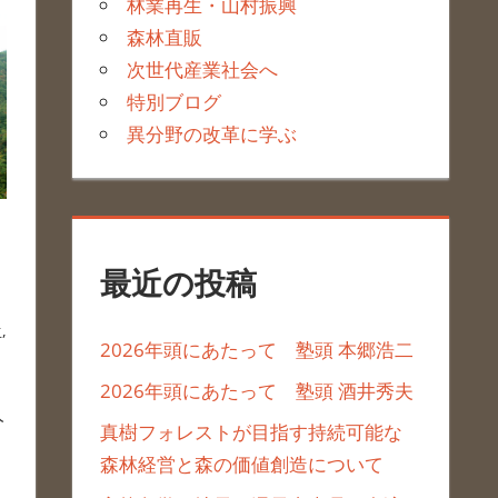
林業再生・山村振興
森林直販
次世代産業社会へ
特別ブログ
異分野の改革に学ぶ
最近の投稿
生
,
2026年頭にあたって 塾頭 本郷浩二
2026年頭にあたって 塾頭 酒井秀夫
人
真樹フォレストが目指す持続可能な
森林経営と森の価値創造について