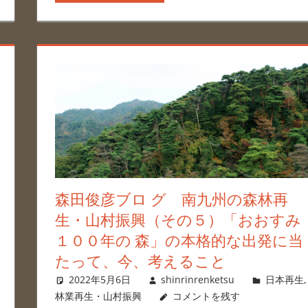
森田俊彦ブロ グ 南九州の森林再
生・山村振興（その５）「おおすみ
１００年の 森」の本格的な出発に当
たって、今、考えること
2022年5月6日
shinrinrenketsu
日本再生
,
林業再生・山村振興
コメントを残す