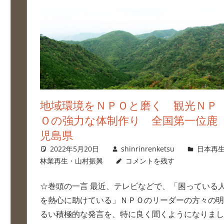
地域環境をＮＰＯと磨く 観光ＮＰ
Ｏの強力な体制作り 全国第一位鹿
児島県
2022年5月20日
shinrinrenketsu
日本再
林業再生・山村振興
コメントを残す
☆巻頭の一言 最近、テレビなどで、「困っている
を熱心に助けている」ＮＰＯのリーダーの方々の明
るい積極的な発言を、特に良く聞くようになりまし