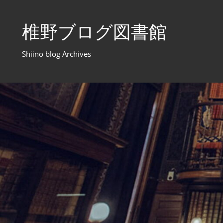
コ
ン
椎野ブログ図書館
テ
ン
Shiino blog Archives
ツ
へ
ス
キ
ッ
プ