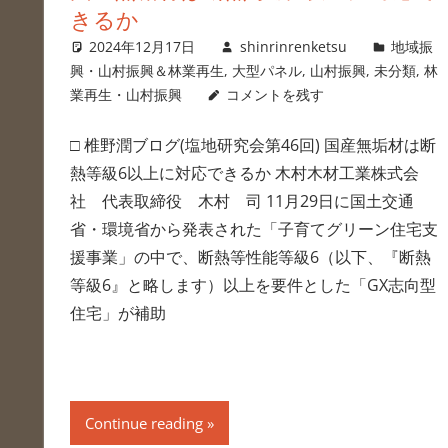
きるか
2024年12月17日
shinrinrenketsu
地域振
興・山村振興＆林業再生
,
大型パネル
,
山村振興
,
未分類
,
林
業再生・山村振興
コメントを残す
□ 椎野潤ブログ(塩地研究会第46回) 国産無垢材は断
熱等級6以上に対応できるか 木村木材工業株式会
社 代表取締役 木村 司 11月29日に国土交通
省・環境省から発表された「子育てグリーン住宅支
援事業」の中で、断熱等性能等級6（以下、『断熱
等級6』と略します）以上を要件とした「GX志向型
住宅」が補助
Continue reading