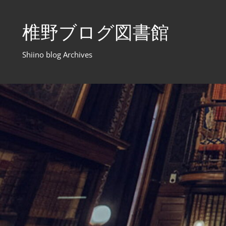
コ
ン
椎野ブログ図書館
テ
ン
Shiino blog Archives
ツ
へ
ス
キ
ッ
プ