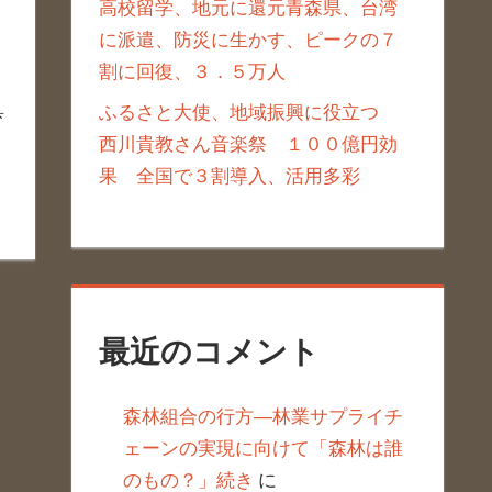
高校留学、地元に還元青森県、台湾
に派遣、防災に生かす、ピークの７
割に回復、３．５万人
具
ふるさと大使、地域振興に役立つ
西川貴教さん音楽祭 １００億円効
果 全国で３割導入、活用多彩
最近のコメント
森林組合の行方―林業サプライチ
ェーンの実現に向けて「森林は誰
のもの？」続き
に