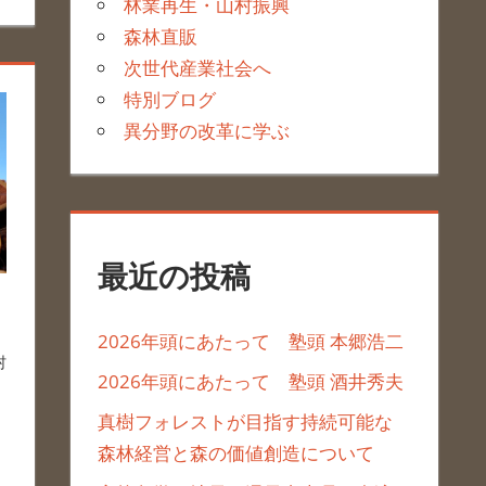
林業再生・山村振興
森林直販
次世代産業社会へ
特別ブログ
異分野の改革に学ぶ
最近の投稿
2026年頭にあたって 塾頭 本郷浩二
村
2026年頭にあたって 塾頭 酒井秀夫
真樹フォレストが目指す持続可能な
森林経営と森の価値創造について