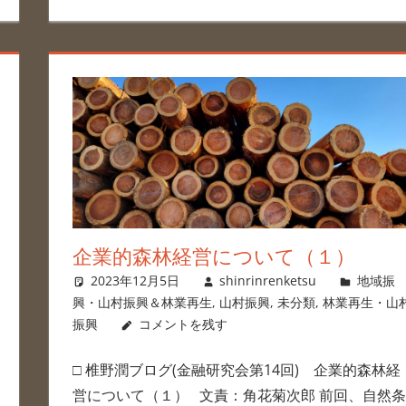
企業的森林経営について（１）
2023年12月5日
shinrinrenketsu
地域振
興・山村振興＆林業再生
,
山村振興
,
未分類
,
林業再生・山
振興
コメントを残す
□ 椎野潤ブログ(金融研究会第14回) 企業的森林経
営について（１） 文責：角花菊次郎 前回、自然条