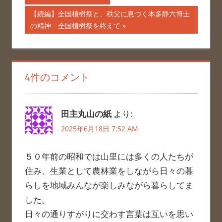
の
稿
次
【続編】全国植樹祭と、秩父に息づく本多静六博士
記
の
の精神 全国植樹祭を終えて
ナ
事:
記
事:
ビ
ゲ
4件のコメント
ー
シ
田主丸山の紙
より:
ョ
2025年6月18日 7:52 AM
ン
５０年前の昭和では山里には多くの人たちが
住み、生業として農林業をしながら日々の暮
らしを地域みんなが楽しみながら暮らしてま
した。
日々の通りすがりに交わす言葉は互いを思い