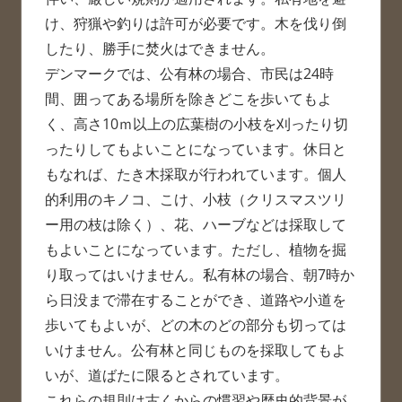
け、狩猟や釣りは許可が必要です。木を伐り倒
したり、勝手に焚火はできません。
デンマークでは、公有林の場合、市民は24時
間、囲ってある場所を除きどこを歩いてもよ
く、高さ10ｍ以上の広葉樹の小枝を刈ったり切
ったりしてもよいことになっています。休日と
もなれば、たき木採取が行われています。個人
的利用のキノコ、こけ、小枝（クリスマスツリ
ー用の枝は除く）、花、ハーブなどは採取して
もよいことになっています。ただし、植物を掘
り取ってはいけません。私有林の場合、朝7時か
ら日没まで滞在することができ、道路や小道を
歩いてもよいが、どの木のどの部分も切っては
いけません。公有林と同じものを採取してもよ
いが、道ばたに限るとされています。
これらの規則は古くからの慣習や歴史的背景が