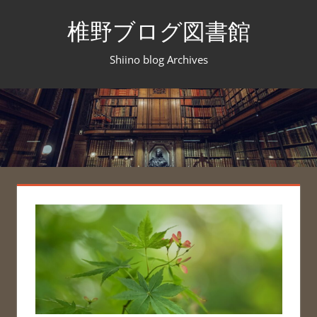
コ
椎野ブログ図書館
ン
テ
Shiino blog Archives
ン
ツ
へ
ス
キ
ッ
プ