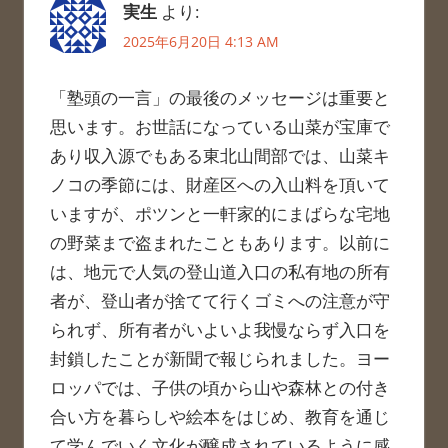
実生
より:
2025年6月20日 4:13 AM
「塾頭の一言」の最後のメッセージは重要と
思います。お世話になっている山菜が宝庫で
あり収入源でもある東北山間部では、山菜キ
ノコの季節には、財産区への入山料を頂いて
いますが、ポツンと一軒家的にまばらな宅地
の野菜まで盗まれたこともあります。以前に
は、地元で人気の登山道入口の私有地の所有
者が、登山者が捨てて行くゴミへの注意が守
られず、所有者がいよいよ我慢ならず入口を
封鎖したことが新聞で報じられました。ヨー
ロッパでは、子供の頃から山や森林との付き
合い方を暮らしや絵本をはじめ、教育を通じ
て学んでいく文化が醸成されているように感