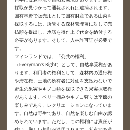
採取が見つかって通報されれば逮捕されます。
国有林野で販売用として国有財産である山菜を
採取するには、所管する森林管理署に対して売
払願を提出し、承諾を得た上で代金を納付する
必要があります。そして、入林許可証が必要で
す。
フィンランドでは、「公共の権利」
（Everyman’s Right）として、自然享受権があ
ります。利用者の権利として、森林内の通行権
や滞在権、土地の所有者に対価を支払わないで
野生の果実やキノコ類を採取できる果実採取権
があります。ベリー摘みやキノコ狩りは季節の
楽しみであり、レクリエーションになっていま
す。自然は野生であり、自然を楽しむ自由が認
められています。ただし、この権利には責任が
伴い、厳しい規則が適用されます。私有地を避