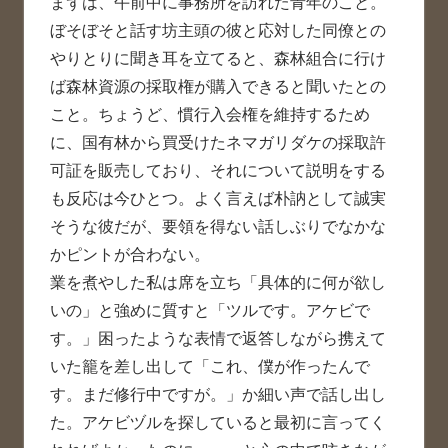
まずは、午前中に事務所を訪れた青年のこと。
ぼそぼそと話す坊主頭の彼と応対した同僚との
やりとりに聞き耳を立てると、森林組合に行け
ば森林資源の採取権が購入できると聞いたとの
こと。ちょうど、慣行入会権を維持するため
に、国有林から買受けたネマガリダケの採取許
可証を販売しており、それについて説明をする
も反応は今ひとつ。よく言えば朴訥として誠実
そうな彼だが、要領を得ない話しぶりでなかな
かピントが合わない。
業を煮やした私は席を立ち「具体的に何が欲し
いの」と強めに質すと「ツルです。アケビで
す。」困ったような表情で返答しながら携えて
いた籠を差し出して「これ、僕が作ったんで
す。まだ修行中ですが。」か細い声で話し出し
た。アケビヅルを探していると最初に言ってく