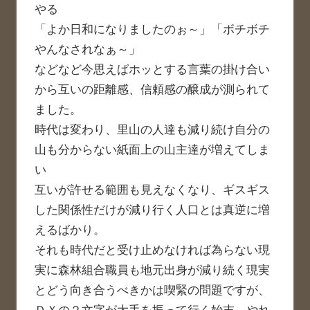
やる
「よか日和になりましたのぉ～」「ボチボチ
やんなされなぁ～」
などなど今思えばホッとする言葉の掛け合い
から互いの距離感、信頼感の醸成が測られて
ました。
時代は変わり、里山の人達も減り続け自分の
山も分からない紙面上の山主達が増えてしま
い
互いが許せる範囲も見えなくなり、ギスギス
した関係性だけが減り行く人口とは真逆に増
えるばかり。
それも時代だと受け止めなければ為らない現
実に森林組合職員も地元出身が減り続く現実
とどう向き合うべきかは喫緊の問題ですが、
ＤＸの２文字が大手を振って行く始末。やれ