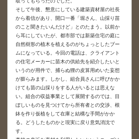
取ってもらったのでした。
そして午後、懇意にしている建築資材屋の社長
から着信があり、開口一番「堀さん、山採り苗
のこと聞きたいんだけど」とのたまう。以前か
ら耳にしていたが、都市部では新築住宅の庭に
自然樹形の植木を植えるのがちょっとしたブー
ムになっている。今回の電話は、クライアント
の住宅メーカーに苗木の供給先を紹介したいと
いうのが用件で、捕らぬ狸の皮算用めいた妄想
が膨らみます。しかし、組合員さんに呼びかか
けても苗の山採りをする人がいるとは思えな
い。組合の収益事業として展開するのでは、目
ぼしいものを見つけてから所有者との交渉、根
鉢を作り仮植をして在庫と結構な手間がかか
る。どうしたものかと現実に戻り意気消沈で
す。