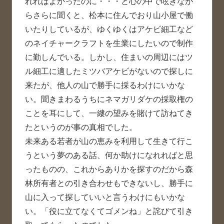
れればよかったのに・・・と心の中で呟きなが
らさらに聞くと、松本に住んでおり山小屋で働
いたりしているが、ゆくゆくはアケビ細工など
のネイチャークラフトを生業にしたいので制作
に勤しんでいる。しかし、住まいの周辺にはツ
ル細工に適したミツバアケビがないので探しに
来たが、他人の山で勝手に採るわけにいかな
い。聞きまわるうちにネマガリダケの採取権の
ことを耳にして、一縷の望みを賭けて訪ねてき
たというのが事の真相でした。
未来ある若者が山の恵みを利用して生きて行こ
うという夢のある話、何か助けになれればと思
ったものの、これからありかを探すのだから森
林所有者との引き合わせもできないし、勝手に
山に入って探していいと言うわけにもいかな
い。「役に立てなくてゴメンね」と詫びて引き