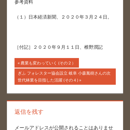
参考資料
（１）日本経済新聞、２０２０年３月２４日。
［付記］２０２０年９月１１日、椎野潤記
投
前
農業も変わっていく (その２）
の
稿
次
ぎふ フォレスター協会設立 岐阜 小森胤樹さんの次
記
の
世代林業を目指した活躍 (その４)
ナ
事:
記
事:
ビ
ゲ
返信を残す
ー
メールアドレスが公開されることはありませ