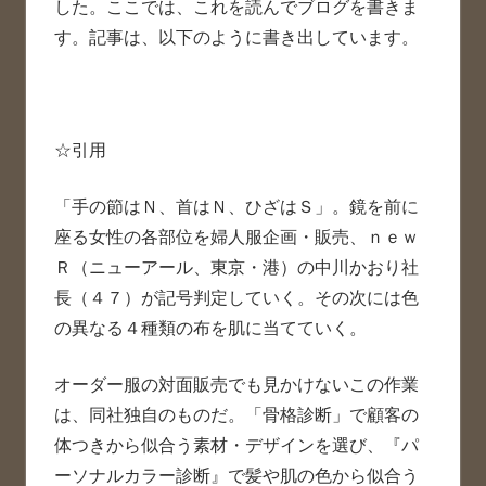
した。ここでは、これを読んでブログを書きま
す。記事は、以下のように書き出しています。
☆引用
「手の節はＮ、首はＮ、ひざはＳ」。鏡を前に
座る女性の各部位を婦人服企画・販売、ｎｅｗ
Ｒ（ニューアール、東京・港）の中川かおり社
長（４７）が記号判定していく。その次には色
の異なる４種類の布を肌に当てていく。
オーダー服の対面販売でも見かけないこの作業
は、同社独自のものだ。「骨格診断」で顧客の
体つきから似合う素材・デザインを選び、『パ
ーソナルカラー診断』で髪や肌の色から似合う