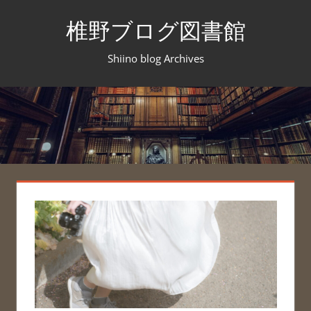
コ
椎野ブログ図書館
ン
テ
Shiino blog Archives
ン
ツ
へ
ス
キ
ッ
プ