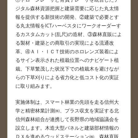
ジタル森林資源把握と建築需要に応じた丸太情
報を提供する新技術の開発、②建築で必要とす
る丸太情報をICTハーベスタにワークオーダーす
るカスタムカット(乱尺)の造材、③森林直販によ
る製材・建築との商取引の実現による流通改
革、④ＡＩ・ＩＣＴ技術のホロレンズ装着によ
るサイン表示された植栽位置へのナビゲート植
栽、下草繁茂した状況下での植栽木を避けなが
らの下草刈りによる省力化と低コスト化の実証
に取り組みます。
実施体制は、スマート林業の先頭を走る信州大
学と精密林業計測㈱、プラス収支を実証する北
信州森林組合が連携して長野県の地域協議会を
設立します。木造大型パネルと建築部材情報の
ＤＸを進めるウッドステーション㈱、森林直販