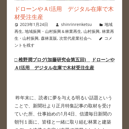
ドローンやＡI活用 デジタル在庫で木
材受注生産
2023年1月24日
shinrinrenketsu
地域
再生
,
地域振興・山村振興＆林業再生
,
山村振興
,
林業再
生・山村振興
,
森林直販
,
次世代産業社会へ
コメ
ントを残す
□
椎野潤ブログ(加藤研究会第五回)
ドローンや
ＡI活用 デジタル在庫で木材受注生産
昨年末に、読者に夢を与える明るい話題という
ことで、新聞社より正月特集記事の取材を受け
ていた所、仕事始めの1月4日、信濃毎日新聞の
朝刊１面に、皆様と一緒に取り組む林業と建築