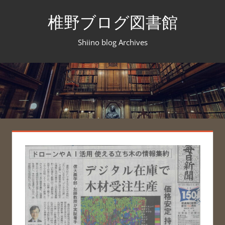
コ
椎野ブログ図書館
ン
テ
Shiino blog Archives
ン
ツ
へ
ス
キ
ッ
プ