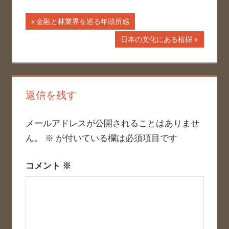
投
前
金融と林業界を巡る年頭所感
の
稿
次
日本の文化にある植樹
記
の
ナ
事:
記
事:
ビ
返信を残す
ゲ
ー
メールアドレスが公開されることはありませ
ん。
※
が付いている欄は必須項目です
シ
ョ
コメント
※
ン