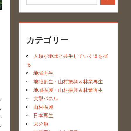
カテゴリー
人類が地球と共生していく道を探
る
地域再生
地域創生・山村振興＆林業再生
地域振興・山村振興＆林業再生
大型パネル
ン
山村振興
入
日本再生
い
未分類
レ