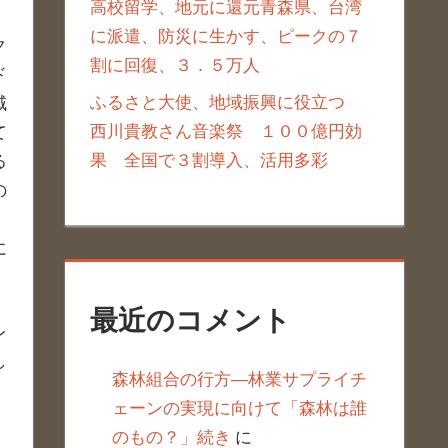
高校留学、地元に還元青森県、台湾
。
に派遣、防災に生かす、ピークの７
ク
割に回復、３．５万人
ド
ふるさと大使、地域振興に役立つ
域
西川貴教さん音楽祭 １００億円効
て
果 全国で３割導入、活用多彩
る
の
に
最近のコメント
レ
し
森林組合の行方―林業サプライチ
ェーンの実現に向けて「森林は誰
のもの？」続き
に