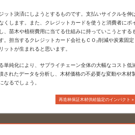
ジット決済にしようとするものです。支払いサイクルを伸
なくします。また、クレジットカードを使うと消費者にポ
し、苗木や植樹費用に当てる仕組みに持っていこうとする
す。担当するクレジットカード会社もＣＯ₂削減や炭素固定
リットが生まれると思います。
る単純化により、サプライチェーン全体の大幅なコスト低
蓄積されたデータを分析し、木材価格の不必要な変動や木材
になるでしょう。
次
再造林保証木材供給協定のインパクト
の
記
事: