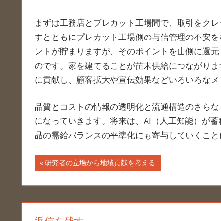
まずは工務店とプレカット工場間で、取引をクレ
すとともにプレカット工場側の与信管理の不安を
ントが貯まりますが、そのポイントを山側に還元
のです。家を建てることが苗木供給につながりま
に貢献し、顧客拡大や宣伝効果などいろいろなメ
品質とコストの情報の透明化と流通構造のさらな
になっていきます。将来は、AI（人工知能）が
品の需給バランスの平準化にも寄与していくこと
投
前
研究者の立場から地域貢献を考える
の
稿
記
ナ
事:
返信を残す