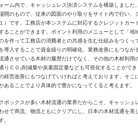
ォーム内で、キャッシュレス決済システムを構築しました
場間のもので、従来の図面のやり取りをサイト内で行い、
１）です。工務店が本システムに対応するクレジットカー
することができます。ポイント利用のメニューとして「地
のを作って工務店の消費者との共感を生む仕組みをつくっ
を導入することで資金繰りの明確化、業務改善にもつなが
流通させている木材の履歴だけでなく、その他の木材利用
通りＣＯ₂削減量や炭素固定量なども可視化することができ
の経営改善にもつなげていければと考えております。そこ
があることでより具体的で豊かになってくると考えます。
クボックスが多い木材流通の業界だからこそ、キャッシュ
わせて商流、物流ともにクリアにし、日本の木材流通を美
す。