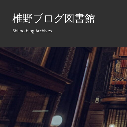
コ
ン
椎野ブログ図書館
テ
ン
Shiino blog Archives
ツ
へ
ス
キ
ッ
プ