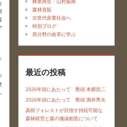
林業再生・山村振興
カ
森林直販
同
次世代産業社会へ
援
特別ブログ
ア
異分野の改革に学ぶ
。
ド
最近の投稿
ジ
使
2026年頭にあたって 塾頭 本郷浩二
し
2026年頭にあたって 塾頭 酒井秀夫
真樹フォレストが目指す持続可能な
森林経営と森の価値創造について