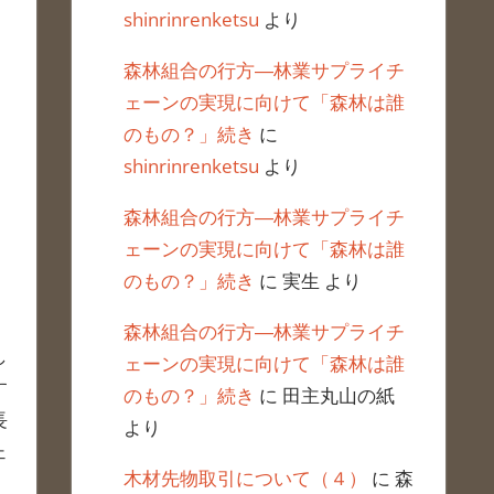
shinrinrenketsu
より
森林組合の行方―林業サプライチ
ェーンの実現に向けて「森林は誰
のもの？」続き
に
shinrinrenketsu
より
森林組合の行方―林業サプライチ
ェーンの実現に向けて「森林は誰
のもの？」続き
に
実生
より
森林組合の行方―林業サプライチ
し
ェーンの実現に向けて「森林は誰
す
のもの？」続き
に
田主丸山の紙
長
より
ェ
木材先物取引について（４）
に
森