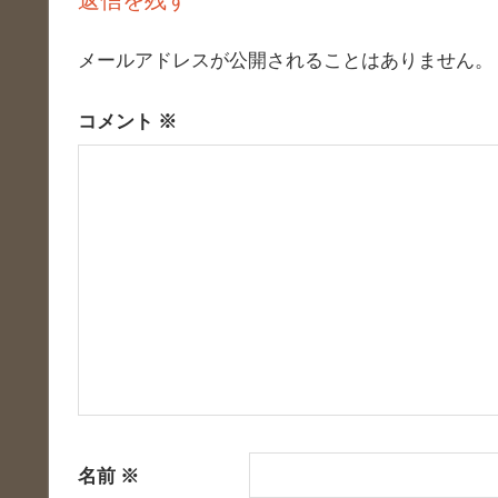
ビ
ゲ
メールアドレスが公開されることはありません。
ー
コメント
※
シ
ョ
ン
名前
※