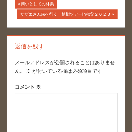
投
前
商いとしての林業
の
稿
次
サザエさん森へ行く 植樹ツアーin秩父２０２３
記
の
ナ
事:
記
事:
ビ
返信を残す
ゲ
ー
メールアドレスが公開されることはありませ
ん。
※
が付いている欄は必須項目です
シ
ョ
コメント
※
ン