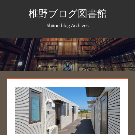
コ
椎野ブログ図書館
ン
テ
Shiino blog Archives
ン
ツ
へ
ス
キ
ッ
プ