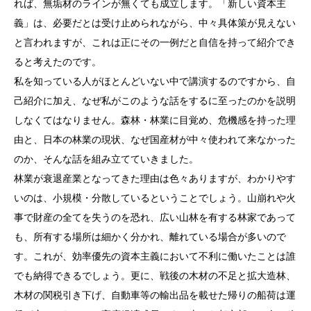
れば、無垢材のラインが無くても成立します。「新しい資本主
義」は、必要だとは受け止められながら、中々具体策が見えない
と言われますが、これは正にその一例だと自信を持って紹介でき
ると考えたのです。
私を知っている人がほとんどいない中で講演するのですから、自
己紹介に加え、なぜ私がこのような話をするに至ったのかを説明
しなくてはなりません。森林・林業に目覚め、危機感を持った理
由と、日本の林業の現状、なぜ国産材が中々使われて来なかった
のか、そんな話を組み立てていきました。
林業が衰退産業となってきた理由は色々ありますが、わかりやす
いのは、小規模・分散しているということでしょう。山崩れや火
事で財産の全てを失うのを恐れ、広い山林を有する林家であって
も、所有する場所は細かく分かれ、離れている場合が多いので
す。これが、効率優先の資本主義において不利に働いたことは誰
でも納得できるでしょう。更に、戦後の木材の不足と拡大造林、
木材の関税引き下げ、自動車等の輸出品を載せた帰りの船荷は運