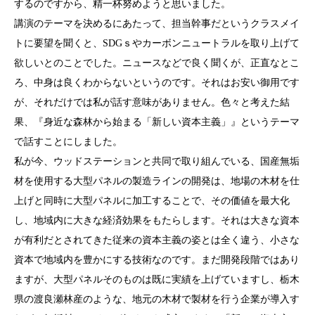
するのですから、精一杯努めようと思いました。
講演のテーマを決めるにあたって、担当幹事だというクラスメイ
トに要望を聞くと、SDGｓやカーボンニュートラルを取り上げて
欲しいとのことでした。ニュースなどで良く聞くが、正直なとこ
ろ、中身は良くわからないというのです。それはお安い御用です
が、それだけでは私が話す意味がありません。色々と考えた結
果、『身近な森林から始まる「新しい資本主義」』というテーマ
で話すことにしました。
私が今、ウッドステーションと共同で取り組んでいる、国産無垢
材を使用する大型パネルの製造ラインの開発は、地場の木材を仕
上げと同時に大型パネルに加工することで、その価値を最大化
し、地域内に大きな経済効果をもたらします。それは大きな資本
が有利だとされてきた従来の資本主義の姿とは全く違う、小さな
資本で地域内を豊かにする技術なのです。まだ開発段階ではあり
ますが、大型パネルそのものは既に実績を上げていますし、栃木
県の渡良瀬林産のような、地元の木材で製材を行う企業が導入す