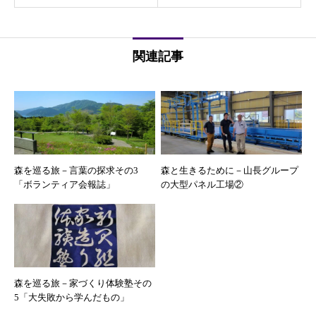
関連記事
森を巡る旅－言葉の探求その3
森と生きるために－山長グループ
「ボランティア会報誌」
の大型パネル工場②
森を巡る旅－家づくり体験塾その
5「大失敗から学んだもの」