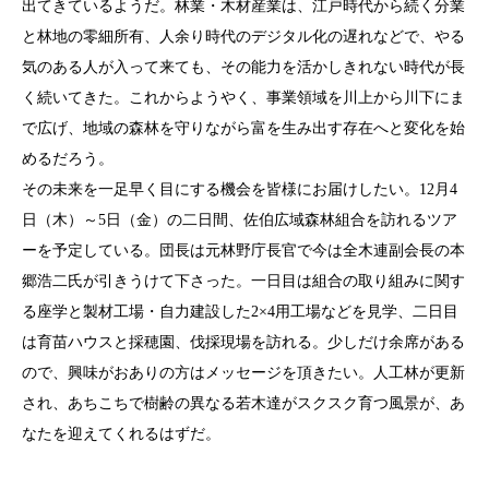
出てきているようだ。林業・木材産業は、江戸時代から続く分業
と林地の零細所有、人余り時代のデジタル化の遅れなどで、やる
気のある人が入って来ても、その能力を活かしきれない時代が長
く続いてきた。これからようやく、事業領域を川上から川下にま
で広げ、地域の森林を守りながら富を生み出す存在へと変化を始
めるだろう。
その未来を一足早く目にする機会を皆様にお届けしたい。12月4
日（木）～5日（金）の二日間、佐伯広域森林組合を訪れるツア
ーを予定している。団長は元林野庁長官で今は全木連副会長の本
郷浩二氏が引きうけて下さった。一日目は組合の取り組みに関す
る座学と製材工場・自力建設した2×4用工場などを見学、二日目
は育苗ハウスと採穂園、伐採現場を訪れる。少しだけ余席がある
ので、興味がおありの方はメッセージを頂きたい。人工林が更新
され、あちこちで樹齢の異なる若木達がスクスク育つ風景が、あ
なたを迎えてくれるはずだ。