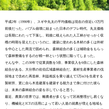
平成2年（1990年）、スギ中丸太の平均価格は現在の倍近い3万円
前後だった。バブル崩壊に始まった日本のデフレ時代、丸太価格
は長期にわたって下落し、戦後に植えられた人工林がせっかく収
穫の時期を迎えたというのに、建築に使われる木材の多くは外材
を中心とした商流で固められ、森林組合の多くは補助金をもらっ
て森林整備をするのが精一杯という状態に陥ってしまった。
そんな中、この30年で従業員数を5倍、事業収入を6倍にした森林
組合がある。大分県の佐伯広域森林組合だ。素材生産事業者の伐
採地まで含めた再造林、利益相反を乗り越えて5万m3を生産する
製材所、更に自ら木造建屋を建築する能力まで身に付けた彼ら
は、未来の森林組合の姿を示していると思う。
最近、農業の世界では、離農者が多くなって区画整理がし易くな
り、機械化とICTの活用によって若い人達の就農が増える地域も