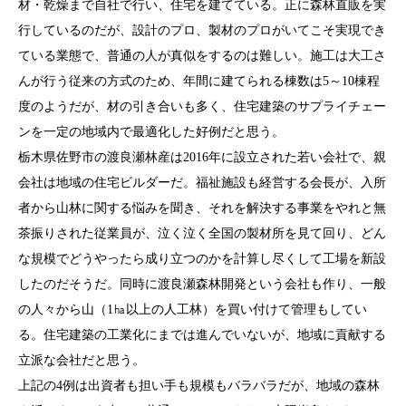
材・乾燥まで自社で行い、住宅を建てている。正に森林直販を実
行しているのだが、設計のプロ、製材のプロがいてこそ実現でき
ている業態で、普通の人が真似をするのは難しい。施工は大工さ
んが行う従来の方式のため、年間に建てられる棟数は5～10棟程
度のようだが、材の引き合いも多く、住宅建築のサプライチェー
ンを一定の地域内で最適化した好例だと思う。
栃木県佐野市の渡良瀬林産は2016年に設立された若い会社で、親
会社は地域の住宅ビルダーだ。福祉施設も経営する会長が、入所
者から山林に関する悩みを聞き、それを解決する事業をやれと無
茶振りされた従業員が、泣く泣く全国の製材所を見て回り、どん
な規模でどうやったら成り立つのかを計算し尽くして工場を新設
したのだそうだ。同時に渡良瀬森林開発という会社も作り、一般
の人々から山（1㏊以上の人工林）を買い付けて管理もしてい
る。住宅建築の工業化にまでは進んでいないが、地域に貢献する
立派な会社だと思う。
上記の4例は出資者も担い手も規模もバラバラだが、地域の森林