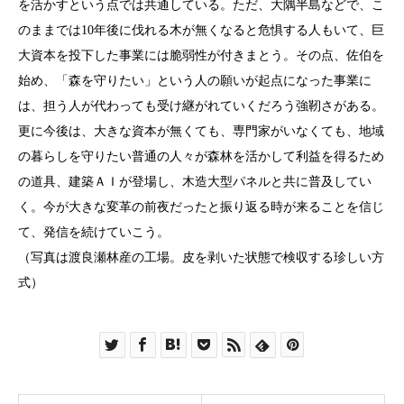
を活かすという点では共通している。ただ、大隅半島などで、こ
のままでは10年後に伐れる木が無くなると危惧する人もいて、巨
大資本を投下した事業には脆弱性が付きまとう。その点、佐伯を
始め、「森を守りたい」という人の願いが起点になった事業に
は、担う人が代わっても受け継がれていくだろう強靭さがある。
更に今後は、大きな資本が無くても、専門家がいなくても、地域
の暮らしを守りたい普通の人々が森林を活かして利益を得るため
の道具、建築ＡＩが登場し、木造大型パネルと共に普及してい
く。今が大きな変革の前夜だったと振り返る時が来ることを信じ
て、発信を続けていこう。
（写真は渡良瀬林産の工場。皮を剥いた状態で検収する珍しい方
式）