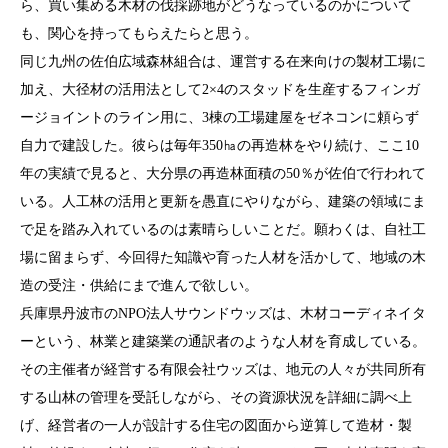
ら、買い集める木材の伐採跡地がどうなっているのかについて
も、関心を持ってもらえたらと思う。
同じ九州の佐伯広域森林組合は、運営する在来向けの製材工場に
加え、大径材の活用法として2×4のスタッドを生産するフィンガ
ージョイントのライン用に、3棟の工場建屋をゼネコンに頼らず
自力で建設した。彼らは毎年350㏊の再造林をやり続け、ここ10
年の実績で見ると、大分県の再造林面積の50％が佐伯で行われて
いる。人工林の活用と更新を愚直にやりながら、建築の領域にま
で足を踏み入れているのは素晴らしいことだ。願わくは、自社工
場に留まらず、今回得た知識や育った人材を活かして、地域の木
造の受注・供給にまで進んで欲しい。
兵庫県丹波市のNPO法人サウンドウッズは、木材コーディネイタ
ーという、林業と建築業の通訳者のような人材を育成している。
その主催者が経営する有限会社ウッズは、地元の人々が共同所有
する山林の管理を受託しながら、その資源状況を詳細に調べ上
げ、経営者の一人が設計する住宅の図面から逆算して造材・製