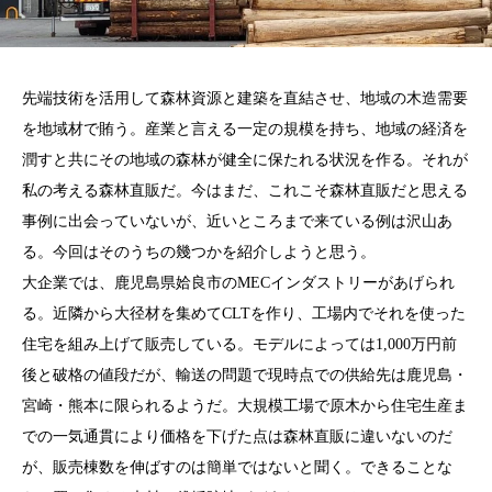
先端技術を活用して森林資源と建築を直結させ、地域の木造需要
を地域材で賄う。産業と言える一定の規模を持ち、地域の経済を
潤すと共にその地域の森林が健全に保たれる状況を作る。それが
私の考える森林直販だ。今はまだ、これこそ森林直販だと思える
事例に出会っていないが、近いところまで来ている例は沢山あ
る。今回はそのうちの幾つかを紹介しようと思う。
大企業では、鹿児島県姶良市のMECインダストリーがあげられ
る。近隣から大径材を集めてCLTを作り、工場内でそれを使った
住宅を組み上げて販売している。モデルによっては1,000万円前
後と破格の値段だが、輸送の問題で現時点での供給先は鹿児島・
宮崎・熊本に限られるようだ。大規模工場で原木から住宅生産ま
での一気通貫により価格を下げた点は森林直販に違いないのだ
が、販売棟数を伸ばすのは簡単ではないと聞く。できることな