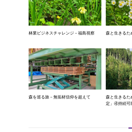
林業ビジネスチャレンジ－福島視察
森と生きるた
森を巡る旅－無垢材信仰を超えて
森と生きるた
定」④持続可