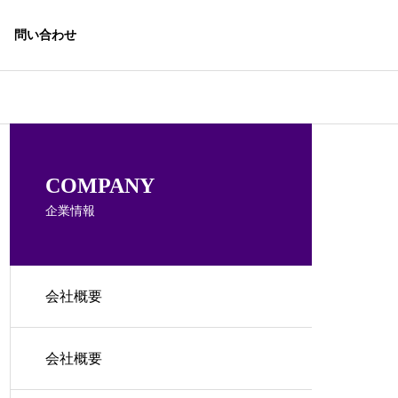
問い合わせ
文月ブログ
文月ブログ
協業研究機関
COMPANY
企業情報
会社概要
ハーフ住宅販売
時を超える「古代懐疑主義」
FSCの現在地
の価値
国産木材の振興
援並びに調
会社概要
サル
林業の再生と山村復興