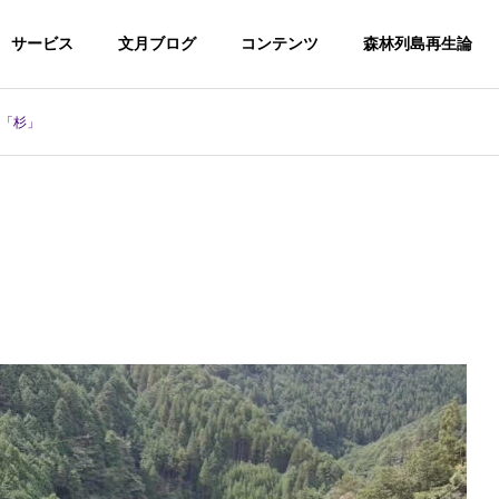
サービス
文月ブログ
コンテンツ
森林列島再生論
2「杉」
ログ
文月ブログ
代表者挨拶
集
ハーフ住宅研究会
流域の森を守る
吉田島高校で受け継がれる南
足柄の林業
技術支
セミナー、講演
査コン