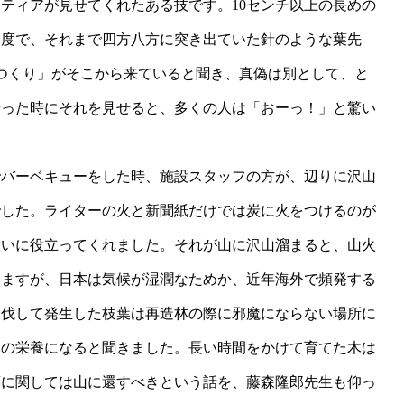
ティアが見せてくれたある技です。10センチ以上の長めの
角度で、それまで四方八方に突き出ていた針のような葉先
つくり」がそこから来ていると聞き、真偽は別として、と
行った時にそれを見せると、多くの人は「おーっ！」と驚い
でバーベキューをした時、施設スタッフの方が、辺りに沢山
でした。ライターの火と新聞紙だけでは炭に火をつけるのが
大いに役立ってくれました。それが山に沢山溜まると、山火
いますが、日本は気候が湿潤なためか、近年海外で頻発する
皆伐して発生した枝葉は再造林の際に邪魔にならない場所に
山の栄養になると聞きました。長い時間をかけて育てた木は
葉に関しては山に還すべきという話を、藤森隆郎先生も仰っ