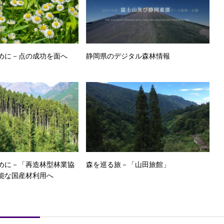
めに－点の成功を面へ
静岡県のデジタル森林情報
めに－「再造林型林業協
森を巡る旅－「山田旅館」
能な国産材利用へ