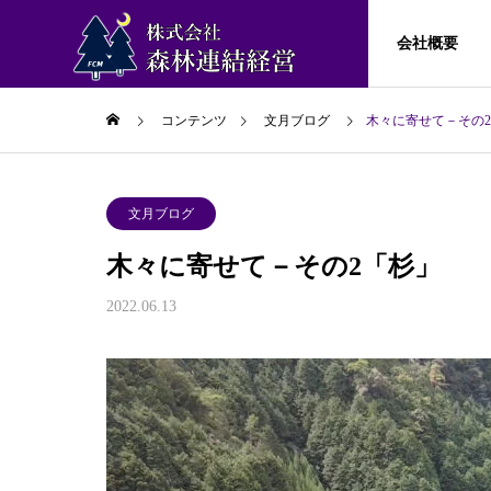
会社概要
コンテンツ
文月ブログ
木々に寄せて－その
文月ブログ
文月ブ
会社概要
文月ブログ
木々に寄せて－その2「杉」
森林連結経営に
文月ブログ
サービス
2022.06.13
ついて
研究員の募
80年前の景色を想う
球磨川
出版活動