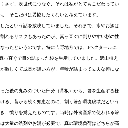
尽くさず、次世代につなぐ、それは私がとてもこだわってい
でも、そこだけは妥協したくないと考えています。
にしたという話を放映していました。それまで、水やお酒は
に割れるリスクもあったのが、真っ直ぐに割りやすい杉の性
なったというのです。特に吉野地方では、1ヘクタールに
て、真っ直ぐで目の詰まった杉を生産していました。沢山植え
争が激しくて成長が遅い方が、年輪が詰まって丈夫な樽にな
取った後の丸みのついた部分（背板）から、箸を生産する様
つける、昔から続く知恵なのに、割り箸が環境破壊だという
聞き、憤りを覚えたものです。当時は外食産業で使われる箸
には大量の洗剤やお湯が必要で、真の環境負荷はどちらが高