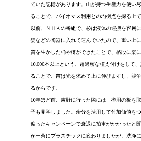
ていた記憶があります。山が持つ生産力を使い
ることで、バイオマス利用との均衡点を探る上
以前、ＮＨＫの番組で、杉は液体の運搬を容易
甕などの陶器に入れて運んでいたので、重い上
質を生かした桶や樽ができたことで、格段に楽に
10,000本以上という、超過密な植え付けをし
ることで、苗は光を求めて上に伸びますし、競
るからです。
10年ほど前、吉野に行った際には、樽用の板を
子も見学しました。余分を活用して付加価値を
偏ったキャンペーンで衰退に拍車がかかったと
が一斉にプラスチックに変わりましたが、洗浄