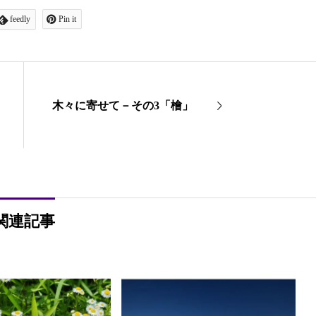
feedly
Pin it
木々に寄せて－その3「檜」
関連記事