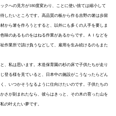
ックへの見方が180度変わり、ことに使い捨ては縮小して
期待したいところです。高品質の板から作る吉野の箸は歩留
産材から箸を作ろうとすると、以外にも多くの人手を要しま
や色味のあるものをはねる作業があるからです。ＡＩなどを
福祉作業所で請け負うなどして、雇用を生み続けるのもまた
だと、私は思います。木造保育園の杉の床で子供たちが走り
よじ登る様を見ていると、日本中の施設がこうなったらどん
なく、いつかそうなるように仕向けたいのです。子供たちの
温かさが刻まれたなら、彼らはきっと、その木の育った山を
が私の叶えたい夢です。