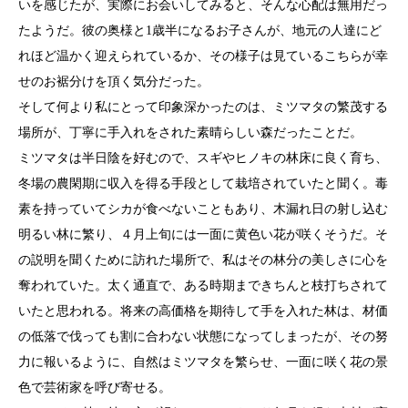
いを感じたが、実際にお会いしてみると、そんな心配は無用だっ
たようだ。彼の奥様と1歳半になるお子さんが、地元の人達にど
れほど温かく迎えられているか、その様子は見ているこちらが幸
せのお裾分けを頂く気分だった。
そして何より私にとって印象深かったのは、ミツマタの繁茂する
場所が、丁寧に手入れをされた素晴らしい森だったことだ。
ミツマタは半日陰を好むので、スギやヒノキの林床に良く育ち、
冬場の農閑期に収入を得る手段として栽培されていたと聞く。毒
素を持っていてシカが食べないこともあり、木漏れ日の射し込む
明るい林に繁り、４月上旬には一面に黄色い花が咲くそうだ。そ
の説明を聞くために訪れた場所で、私はその林分の美しさに心を
奪われていた。太く通直で、ある時期まできちんと枝打ちされて
いたと思われる。将来の高価格を期待して手を入れた林は、材価
の低落で伐っても割に合わない状態になってしまったが、その努
力に報いるように、自然はミツマタを繁らせ、一面に咲く花の景
色で芸術家を呼び寄せる。