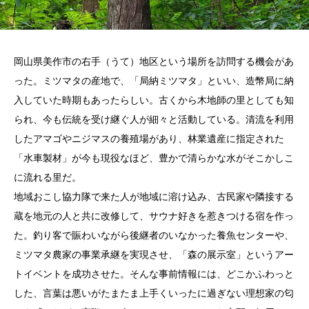
岡山県美作市の右手（うて）地区という場所を訪問する機会があ
った。ミツマタの産地で、「局納ミツマタ」といい、造幣局に納
入していた時期もあったらしい。古くから木地師の里としても知
られ、今も伝統を受け継ぐ人が細々と活動している。清流を利用
したアマゴやニジマスの養殖場があり、林業遺産に指定された
「水車製材」が今も現役なほど、豊かで清らかな水がそこかしこ
に流れる里だ。
地域おこし協力隊で来た人が地域に溶け込み、古民家や隣接する
蔵を地元の人と共に改修して、サウナ好きを惹きつける宿を作っ
た。釣り客で賑わいながら後継者のいなかった養魚センターや、
ミツマタ農家の事業承継を実現させ、「森の展示室」というアー
トイベントを成功させた。そんな事前情報には、どこかふわっと
した、言葉は悪いがたまたま上手くいったに過ぎない理想家の匂