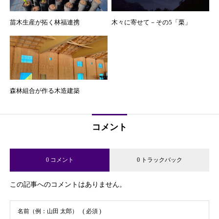
苗木生産が拓く林福連携
木々に寄せて－その5「栗」
森林組合が作る木造建築
コメント
0 コメント
0 トラックバック
この記事へのコメントはありません。
名前（例：山田 太郎）
( 必須 )