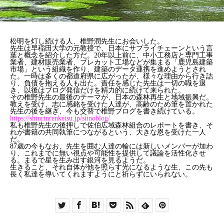
松明を灯し続ける人、椎野潤先生にお会いした。
先生は早稲田大学の元教授で、日本にサプライチェーンという言
葉と概念を紹介した方だ。20年以上前に、中小工務店と専門工事
業者、建材販売業者、プレカット工場などが集まる「鹿児島建築
市場」という組織を作り、建築のデータ連携を進めようとされ
た。一時は多くの都道府県に広がったが、様々な理由から行き詰
り、負債を抱える人も出た。責任を感じた先生は一切の職を退
き、以後はブログ発信だけを精力的に続けて来られた。
その椎野先生の最後のテーマが、日本の森林再生と地域振興だ。
教えを受け、志に感銘を受けた人達が、高齢のため筆を置かれた
先生の後を継ぎ、今も交替で椎野ブログを書き続けている。
https://shinrinrenketsu.jp/siinoblog/
私も椎野先生の後押しで佐伯広域森林組合のレポートを書き、そ
れが書籍の共同執筆につながるという、大きな恩を受けた一人
だ。
87歳の今もなお、先生を囲む人達の輪には新しいメンバーが加わ
り、これまでに無い視点や可能性を提供して議論を活性化させ
る。まるで星を生み出す銀河を見るようだ。
生きること、それ自体が他を照らす光になるような生、この先も
長く私達を導いてくれますようにと祈らずにいられない。