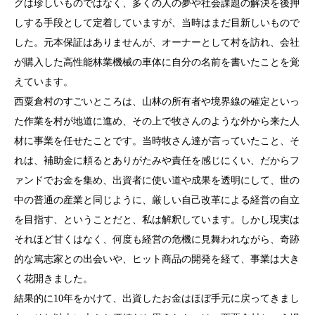
グは珍しいものではなく、多くの人の夢や社会課題の解決を後押
しする手段として定着していますが、当時はまだ目新しいもので
した。元本保証はありませんが、オーナーとして村を訪れ、会社
が購入した高性能林業機械の車体に自分の名前を書いたことを覚
えています。
西粟倉村のすごいところは、山林の所有者や境界線の確定といっ
た作業を村が地道に進め、その上で牧さんのような外から来た人
材に事業を任せたことです。当時牧さん達が言っていたこと、そ
れは、補助金に頼るとありがたみや責任を感じにくい、だからフ
ァンドでお金を集め、出資者に使い道や成果を透明にして、世の
中の普通の産業と同じように、厳しい自己改革による経営の自立
を目指す、ということだと、私は解釈しています。しかし現実は
それほど甘くはなく、何度も経営の危機に見舞われながら、奇跡
的な篤志家との出会いや、ヒット商品の開発を経て、事業は大き
く花開きました。
結果的に10年をかけて、出資したお金はほぼ手元に戻ってきまし