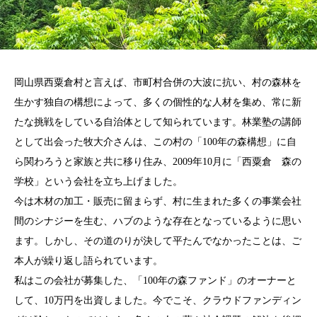
岡山県西粟倉村と言えば、市町村合併の大波に抗い、村の森林を
生かす独自の構想によって、多くの個性的な人材を集め、常に新
たな挑戦をしている自治体として知られています。林業塾の講師
として出会った牧大介さんは、この村の「100年の森構想」に自
ら関わろうと家族と共に移り住み、2009年10月に「西粟倉 森の
学校」という会社を立ち上げました。
今は木材の加工・販売に留まらず、村に生まれた多くの事業会社
間のシナジーを生む、ハブのような存在となっているように思い
ます。しかし、その道のりが決して平たんでなかったことは、ご
本人が繰り返し語られています。
私はこの会社が募集した、「100年の森ファンド」のオーナーと
して、10万円を出資しました。今でこそ、クラウドファンディン