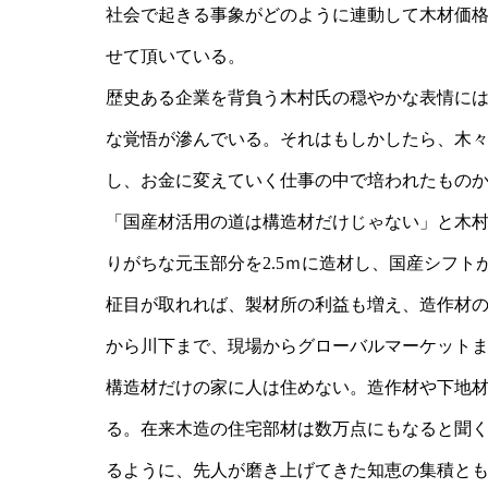
社会で起きる事象がどのように連動して木材価
せて頂いている。
歴史ある企業を背負う木村氏の穏やかな表情に
な覚悟が滲んでいる。それはもしかしたら、木
し、お金に変えていく仕事の中で培われたもの
「国産材活用の道は構造材だけじゃない」と木
りがちな元玉部分を2.5ｍに造材し、国産シフト
柾目が取れれば、製材所の利益も増え、造作材
から川下まで、現場からグローバルマーケット
構造材だけの家に人は住めない。造作材や下地
る。在来木造の住宅部材は数万点にもなると聞
るように、先人が磨き上げてきた知恵の集積と