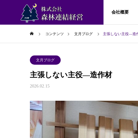
会社概要
コンテンツ
文月ブログ
主張しない主役―造
文月ブログ
文月ブ
会社概要
文月ブログ
主張しない主役―造作材
森林連結経営に
文月ブログ
サービス
2026.02.15
ついて
研究員の募
80年前の景色を想う
球磨川
出版活動