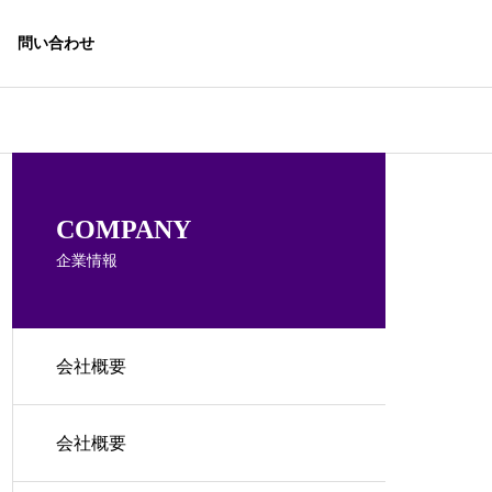
問い合わせ
文月ブログ
文月ブログ
協業研究機関
COMPANY
企業情報
会社概要
ハーフ住宅販売
時を超える「古代懐疑主義」
FSCの現在地
の価値
国産木材の振興
援並びに調
会社概要
サル
林業の再生と山村復興