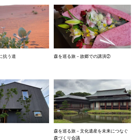
に抗う道
森を巡る旅－故郷での講演②
森を巡る旅－文化遺産を未来につなぐ
森づくり会議