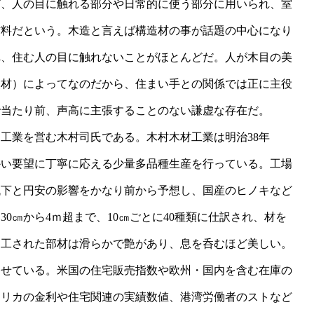
ど、人の目に触れる部分や日常的に使う部分に用いられ、室
材料だという。木造と言えば構造材の事が話題の中心になり
れ、住む人の目に触れないことがほとんどだ。人が木目の美
装材）によってなのだから、住まい手との関係では正に主役
で当たり前、声高に主張することのない謙虚な存在だ。
工業を営む木村司氏である。木村木材工業は明治38年
細かい要望に丁寧に応える少量多品種生産を行っている。工場
低下と円安の影響をかなり前から予想し、国産のヒノキなど
0㎝から4ｍ超まで、10㎝ごとに40種類に仕訳され、材を
加工された部材は滑らかで艶があり、息を呑むほど美しい。
らせている。米国の住宅販売指数や欧州・国内を含む在庫の
メリカの金利や住宅関連の実績数値、港湾労働者のストなど