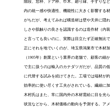
階段、窓枠、ドア枠、巾木、廻り縁、手すりな
内の統一感や快適性、機能性に大きく影響する
がちだが、考えてみれば構造材は壁や天井に隠
しさや肌触りの良さを認識するのは造作材（内
と言っても良いのに、実際は目立たず正確無比
正にそれを地でいくのが、埼玉県鴻巣市で木材加
（1905年）創業という業界の老舗で、顧客の
で主に扱うのは輸入のカナダツガだが、品質の
に代替する試みを続けてきた。工場では端材が約3
効率的に使い尽くす工夫がされている。繊細に
木村氏はまた、常に国内外の木材需給に目を光
状況などから、木材価格の動向を予測する。ア