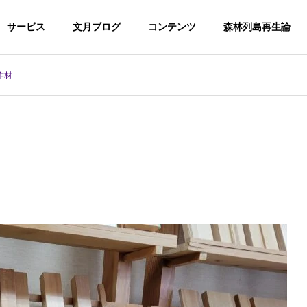
サービス
文月ブログ
コンテンツ
森林列島再生論
作材
ログ
文月ブログ
代表者挨拶
集
ハーフ住宅研究会
流域の森を守る
吉田島高校で受け継がれる南
足柄の林業
技術支
セミナー、講演
査コン