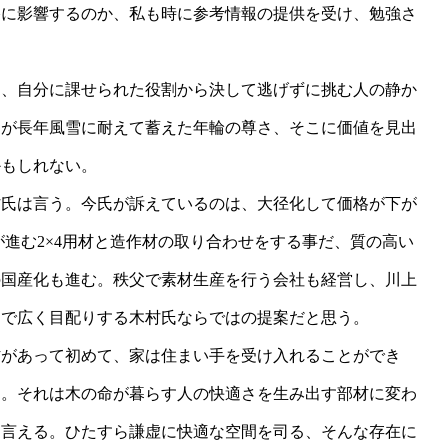
格に影響するのか、私も時に参考情報の提供を受け、勉強さ
は、自分に課せられた役割から決して逃げずに挑む人の静か
々が長年風雪に耐えて蓄えた年輪の尊さ、そこに価値を見出
かもしれない。
村氏は言う。今氏が訴えているのは、大径化して価格が下が
が進む2×4用材と造作材の取り合わせをする事だ、質の高い
の国産化も進む。秩父で素材生産を行う会社も経営し、川上
まで広く目配りする木村氏ならではの提案だと思う。
材があって初めて、家は住まい手を受け入れることができ
く。それは木の命が暮らす人の快適さを生み出す部材に変わ
も言える。ひたすら謙虚に快適な空間を司る、そんな存在に