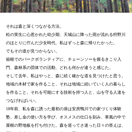
それは森と深くつながる方法。
松の実生に心惹かれた幼少期、天城山に降った雨が流れる狩野川
のほとりに佇んだ少女時代、私はずっと森に帰りたかった。
でもその道が見つからない。
箱根でのパークボランティアに、チェーンソーを握るきこり入
門、森林系の団体での活動、どれも何かが違うと感じた。
そして去年、私はやっと、森に続く確かな道を見つけたと思う。
地域の木材で家を作ること、それは地域に続いていく人の暮らし
を作ること。それを可能にする技術を持つ人と、山を守る人達を
つなげればいい。
18年前、私を森に誘った最初の扉は安房鴨川での家づくり体験
塾、差し金の使い方を学び、オスメスの仕口を刻み、寒風の中で
屋根の野地板を打ち付けた。森を巡ってさ迷った日々の答えは、