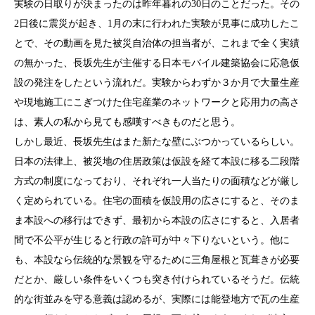
実験の日取りが決まったのは昨年暮れの30日のことだった。その
2日後に震災が起き、1月の末に行われた実験が見事に成功したこ
とで、その動画を見た被災自治体の担当者が、これまで全く実績
の無かった、長坂先生が主催する日本モバイル建築協会に応急仮
設の発注をしたという流れだ。実験からわずか３か月で大量生産
や現地施工にこぎつけた住宅産業のネットワークと応用力の高さ
は、素人の私から見ても感嘆すべきものだと思う。
しかし最近、長坂先生はまた新たな壁にぶつかっているらしい。
日本の法律上、被災地の住居政策は仮設を経て本設に移る二段階
方式の制度になっており、それぞれ一人当たりの面積などが厳し
く定められている。住宅の面積を仮設用の広さにすると、そのま
ま本設への移行はできず、最初から本設の広さにすると、入居者
間で不公平が生じると行政の許可が中々下りないという。他に
も、本設なら伝統的な景観を守るために三角屋根と瓦葺きが必要
だとか、厳しい条件をいくつも突き付けられているそうだ。伝統
的な街並みを守る意義は認めるが、実際には能登地方で瓦の生産