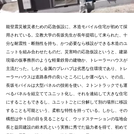
能登震災被災者ための応急仮設に、木造モバイル住宅が初めて採
用されている。立教大学の長坂先生が長年提唱して来られた、十
分な耐震性・断熱性を持ち、かつ必要なら移設ができる木造のユ
ニットを組み合わせたものだ。災害時の応急仮設というと、建築
現場の仮事務所のような軽量鉄骨の建物か、トレーラーハウスが
主流だった。しかし金属のプレハブは劣悪な住環境であり、トレ
ーラーハウスは道路条件の良いところにしか運べない。その点、
長坂モバイルは大型パネルの技術を使い、２トントラックでも運
べるパネルを組立ててユニット化し、それを連結して大きな住宅
にすることもできるし、ユニットごとに分解して別の場所に移設
することも可能という、柔軟な特性を持っている。しかし、その
構想は中々日の目を見ることなく、ウッドステーションの塩地会
長と益田建設の鈴木氏という実務に秀でた協力者を得て、初めて