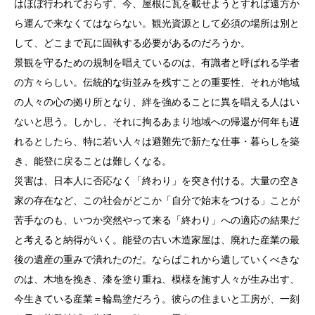
はほぼ行われておらず、今、屋根に瓦を載せようとすれば遠方か
ら運んで来なくてはならない。観光資源として必須の場所は別と
して、どこまで瓦に固執する必要があるのだろうか。
景観を守るための規制を唱えているのは、有識者と呼ばれる学者
の方々らしい。伝統的な街並みを残すことの重要性、それが地域
の人々の心の拠り所となり、絆を強めることに異を唱える人はい
ないと思う。しかし、それに拘るあまり地域への帰還が何年も遅
れるとしたら、特に若い人々は避難先で新たな仕事・暮らしを築
き、能登に戻ることは難しくなる。
災害は、日本人に否応なく「終わり」を突き付ける。大量の空き
家の存在など、この社会がどこか「自分で始末をつける」ことが
苦手なのも、いつか突然やって来る「終わり」への適応の結果だ
と考えると納得がいく。能登の古い木造家屋は、廃れた産業の最
後の遺産の重みで潰れたのだ。ならばこれから遺していくべきな
のは、木地を挽き、漆を塗り重ね、模様を施す人々が生み出す、
今生きている産業＝輪島塗だろう。彼らの住まいと工房が、一刻