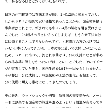
て、私もなるほどと深く頷いたものです。
日本の住宅建築では在来木造が8割、2×4は2割に留まっており、
しかもＳＰＦが極めて安い価格であったことから、国産材を扱う
事業者はこれまで、頼まれても中々2×4用の製材を引き受けませ
んでした。2×4規格の長さに切ってしまえば、もう在来工法向け
に販売することはできないからです。元林野庁の方のお話では、
2×4が日本に入ってきた頃、日本の杉は若い間伐材しかなかった
ため、ＳＰＦに比べて、捻じれや曲がり、釘の支持力などが求め
られる水準に達しなかったのでは、とのことでした。そのイメー
ジが定着していた事も、国内生産を妨げた一因かもしれません。
今や杉は十分に成熟し、乾燥技術や工法の進化とも相まって、十
分に使用に耐える素材になってきたのでしょう。
更に最近、ウッドショックや円安、新興国の需要増から、メーカ
ー側に割高でも国産材の調達を進めようという機運が高まってき