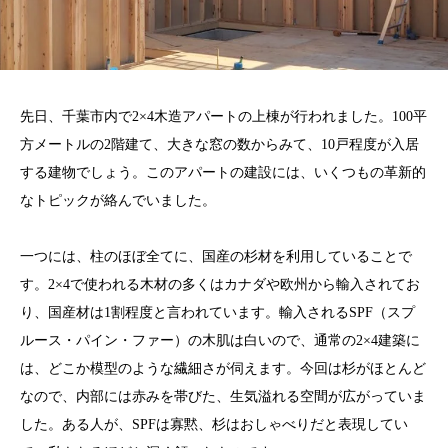
先日、千葉市内で2×4木造アパートの上棟が行われました。100平
方メートルの2階建て、大きな窓の数からみて、10戸程度が入居
する建物でしょう。このアパートの建設には、いくつもの革新的
なトピックが絡んでいました。
一つには、柱のほぼ全てに、国産の杉材を利用していることで
す。2×4で使われる木材の多くはカナダや欧州から輸入されてお
り、国産材は1割程度と言われています。輸入されるSPF（スプ
ルース・パイン・ファー）の木肌は白いので、通常の2×4建築に
は、どこか模型のような繊細さが伺えます。今回は杉がほとんど
なので、内部には赤みを帯びた、生気溢れる空間が広がっていま
した。ある人が、SPFは寡黙、杉はおしゃべりだと表現してい