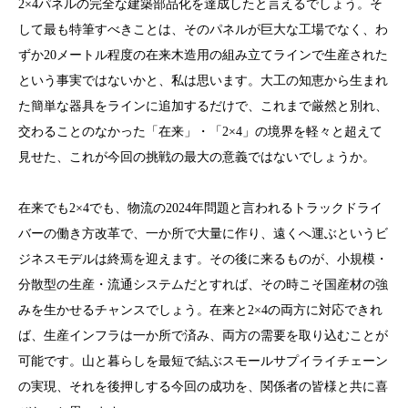
2×4パネルの完全な建築部品化を達成したと言えるでしょう。そ
して最も特筆すべきことは、そのパネルが巨大な工場でなく、わ
ずか20メートル程度の在来木造用の組み立てラインで生産された
という事実ではないかと、私は思います。大工の知恵から生まれ
た簡単な器具をラインに追加するだけで、これまで厳然と別れ、
交わることのなかった「在来」・「2×4」の境界を軽々と超えて
見せた、これが今回の挑戦の最大の意義ではないでしょうか。
在来でも2×4でも、物流の2024年問題と言われるトラックドライ
バーの働き方改革で、一か所で大量に作り、遠くへ運ぶというビ
ジネスモデルは終焉を迎えます。その後に来るものが、小規模・
分散型の生産・流通システムだとすれば、その時こそ国産材の強
みを生かせるチャンスでしょう。在来と2×4の両方に対応できれ
ば、生産インフラは一か所で済み、両方の需要を取り込むことが
可能です。山と暮らしを最短で結ぶスモールサプイライチェーン
の実現、それを後押しする今回の成功を、関係者の皆様と共に喜