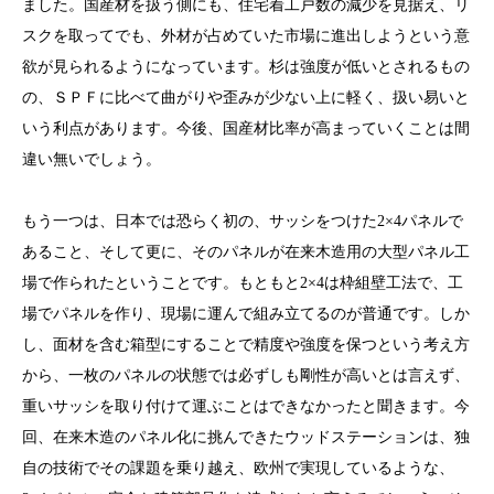
ました。国産材を扱う側にも、住宅着工戸数の減少を見据え、リ
スクを取ってでも、外材が占めていた市場に進出しようという意
欲が見られるようになっています。杉は強度が低いとされるもの
の、ＳＰＦに比べて曲がりや歪みが少ない上に軽く、扱い易いと
いう利点があります。今後、国産材比率が高まっていくことは間
違い無いでしょう。
もう一つは、日本では恐らく初の、サッシをつけた2×4パネルで
あること、そして更に、そのパネルが在来木造用の大型パネル工
場で作られたということです。もともと2×4は枠組壁工法で、工
場でパネルを作り、現場に運んで組み立てるのが普通です。しか
し、面材を含む箱型にすることで精度や強度を保つという考え方
から、一枚のパネルの状態では必ずしも剛性が高いとは言えず、
重いサッシを取り付けて運ぶことはできなかったと聞きます。今
回、在来木造のパネル化に挑んできたウッドステーションは、独
自の技術でその課題を乗り越え、欧州で実現しているような、