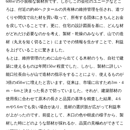
600㎥の小規模な製材所です。しかしこの会社のユニークなとこ
ろは、付近の約40ヘクタールの共有林の維持管理を任され、道づ
くりや間伐で出た材を買い取って、所有する団体にきちんとお金
を戻していることです。更に、住宅の設計図面を基に、どんな材
がどれだけ必要なのかを考え、製材・乾燥のみならず、山での造
材（丸太を短く切ること）にまでその情報を生かすことで、利益
を上げていることに驚きました。
もとは、維持管理のために山から出てくる木材のうち、自社で建
築に使えるものは年間150㎥程度でした、しかし、製材に詳しい
能口社長自らが山で造材の指示をすることにより、使えるものが
3倍の450㎥に増えたと言います。従来は、市場に出すため3ｍ・4
ｍ・6ｍと決まった長さで切っていました。それが、建築部材の
使用長に合わせて原木の長さと品質の基準を精査した結果、4.6
ｍや5.6ｍでも良い場合があり、造材の選択肢が広がって利益率
が上がったのです。前提として、木口の色や樹皮の様子から、製
材した時にどのような部材が採れるか、品質の見極めができてこ