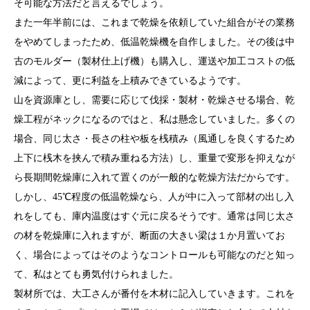
そ可能な方法だと言えるでしょう。
また一年半前には、これまで乾燥を依頼していた組合がその業務
をやめてしまったため、低温乾燥機を自作しました。その後は中
古のモルダー（製材仕上げ機）も購入し、運送や加工コストの低
減によって、更に利益を上積みできているようです。
山を資源庫とし、需要に応じて伐採・製材・乾燥させる場合、乾
燥工程がネックになるのではと、私は懸念していました。多くの
場合、同じ太さ・長さの柱や板を桟積み（風通しを良くするため
上下に桟木を挟んで積み重ねる方法）し、重量で変形を抑えなが
ら長期間乾燥庫に入れて置くのが一般的な乾燥方法だからです。
しかし、45℃程度の低温乾燥なら、人が中に入って部材の出し入
れをしても、庫内温度はすぐ元に戻るそうです。通常は同じ太さ
の材を乾燥庫に入れますが、断面の大きい梁は１か月置いてお
く、場合によってはそのようなコントロールも可能なのだと知っ
て、私はとても勇気付けられました。
製材所では、大工さんが番付を木材に記入していきます。これを