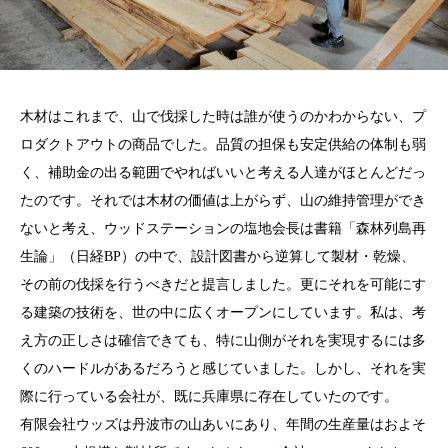
木材はこれまで、山で伐採した時は誰が使うのかわからない、プ
ロダクトアウトの商品でした。品質の担保も安定供給の体制も弱
く、補助金の出る範囲でやればいいと考える人達がほとんどだっ
たのです。それでは木材の価値は上がらず、山の維持管理ができ
ないと考え、ウッドステーションの塩地会長は書籍「森林列島再
生論」（日経BP）の中で、設計図書から逆算して製材・乾燥、
その前の伐採を行うべきだと提言しました。更にそれを可能にす
る建築の技術を、世の中に広くオープンにしています。私は、考
え方の正しさは確信できても、特に山側がそれを実現するには多
くのハードルがあるだろうと感じていました。しかし、それを実
際に行っている会社が、既に兵庫県に存在していたのです。
有限会社ウッズは丹波市の山あいにあり、年間の生産量はおよそ