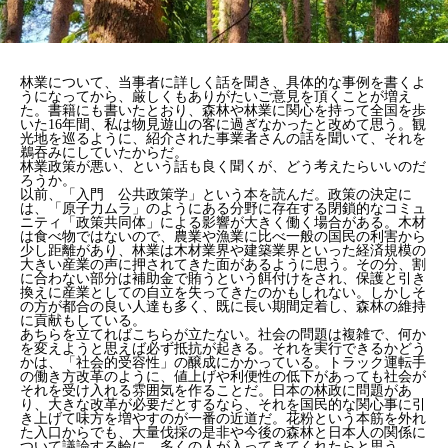
林業について、当事者に詳しく話を聞き、具体的な事例を書くよ
うになってから、厳しくもありがたいご意見を頂くことが増え
た。書籍にも書いたとおり、森林や林業に関心を持って全国を歩
いた16年間、私は物見遊山の客に過ぎなかったと改めて思う。観
光地を巡るように、紹介された事業者さんの話を聞いて、それを
鵜吞みにしていたからだ。
林業政策が悪い、という話も良く聞くが、どう考えたらいいのだ
ろうか。
以前、「入門 公共政策学」という本を読んだ。政策の決定に
は、「原子力ムラ」のようにある分野に存在する閉鎖的なコミュ
ニティ「政策共同体」による影響が大きく働く場合がある。木材
は食べ物ではないので、農業や漁業に比べ一般の国民の利害から
少し距離があり、林業は木材業界や建築業界といった経済規模の
大きい産業の声に押されてきた面があるように思う。その分、割
に合わない部分は補助金で賄うという餌付けをされ、保護と引き
換えに産業としての自立を失ってきたのかもしれない。しかしそ
の方が都合の良い人達も多く、既に長い期間定着し、森林の維持
に貢献もしている。
あちらを立てればこちらが立たない。社会の問題は複雑で、何か
を変えようと思えば必ず抵抗が起きる。それを実行できるかどう
かは、「社会的受容性」の醸成にかかっている。トラック運転手
の働き方改革のように、値上げや利便性の低下があっても社会が
それを受け入れる雰囲気を作ることだ。日本の林政に問題があ
り、大きな改革が必要だとするなら、それを国民的な関心事に引
き上げて味方を増やすのが一番の近道だ。花粉という本筋を外れ
た入口からでも、大量伐採の是非や今後の森林と日本人の関係に
ついて議論する輪に、多くの人が入ってきてくれたらと思う。